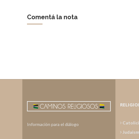
Comentá la nota
RELIGIO
Catolic
Información para el diálogo
Judais