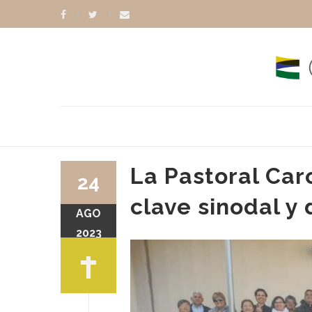
La Pastoral Car
24
clave sinodal 
AGO
2023