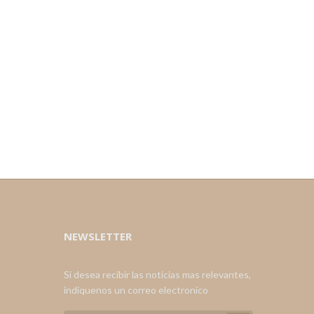
NEWSLETTER
Si desea recibir las noticias mas relevantes,
indiquenos un correo electronico