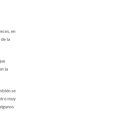
veces, en
 de la
que
en la
ambién se
entro muy
 algunos