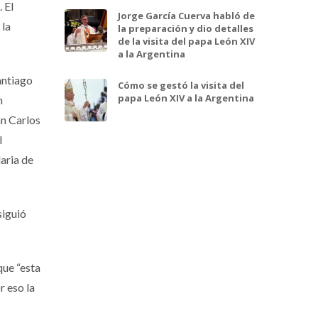
 El
Jorge García Cuerva habló de
 la
la preparación y dio detalles
de la visita del papa León XIV
a la Argentina
antiago
Cómo se gestó la visita del
papa León XIV a la Argentina
n
an Carlos
l
laria de
siguió
que “esta
r eso la