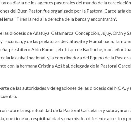
 tarea diaria de los agentes pastorales del mundo de la carcelación.
iones del Buen Pastor, fue organizado por la Pastoral Carcelaria de
el lema "Tiren la red a la derecha de la barca y encontrarán".
e las diócesis de Añatuya, Catamarca, Concepción, Jujuy, Orán y S
ta y Tucumán, y de las prelaturas de Cafayate y Humahuaca. Tambié
jujeña, presbítero Aldo Ramos; el obispo de Bariloche, monseñor Ju
elaria a nivel nacional, y la coordinadora del Equipo de la Pastora
unto con la hermana Cristina Azábal, delegada de la Pastoral Carce
parte de las autoridades y delegaciones de las diócesis del NOA, y 
ncuentro.
n sobre la espiritualidad de la Pastoral Carcelaria y subrayaron 
a, que tiene una espiritualidad y una mística diferente al resto y po