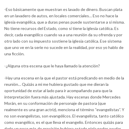
-Eso básicamente que muestran es lavado de dinero. Buscan plata
en un lavadero de autos, en locales comerciales… Eso no hace la
iglesia evangélica, que a duras penas puede sustentarse a sí misma.
No tiene recursos del Estado, como sí tiene la iglesia católica. Es
decir, cada evangélico cuando va a una reunión da su ofrenda y por
otro lado con su impuesto sostiene la iglesia católica. Ese sistema
que uno ve en la serie no sucede en la realidad, por eso yo hablo de
una ficción.
-¿Alguna otra escena que le haya llamado la atención?
-Hay una escena en la que el pastor está predicando en medio de la
reunión… Quizás a mi me hubiera gustado que me dieran la
oportunidad de estar al lado para ir acompañando para que la
interpretación fuera más ajustada. Hay escenas donde Mercedes
Morán, en su conformación de personaje de pastora (que
realmente es una gran actriz), menciona el término “evangelistas”. Y
no son evangelistas, son evangélicos. El evangelista, tanto católico
como evangélico, es el que lleva el evangelio. Entonces quizás para
darle un poco más de precisión hubiera estado piola poder ayudar,