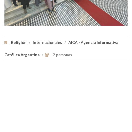
Religión
/
Internacionales
/
AICA - Agencia Informativa
Católica Argentina
/
2 personas