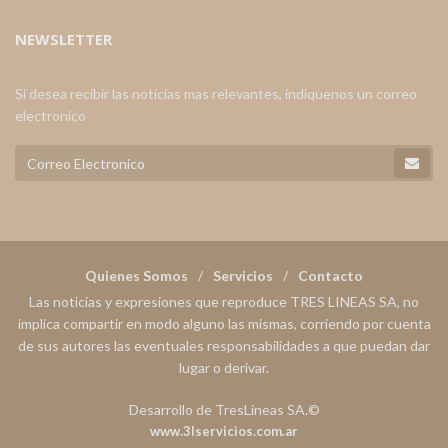
NEWSLETTER
Si desea recibir las noticias mas relevantes, indiquenos un correo
electronico
Quienes Somos
Servicios
Contacto
Las noticias y expresiones que reproduce TRES LINEAS SA, no
implica compartir en modo alguno las mismas, corriendo por cuenta
de sus autores las eventuales responsabilidades a que puedan dar
lugar o derivar.
Desarrollo de TresLineas SA.©
www.3lservicios.com.ar