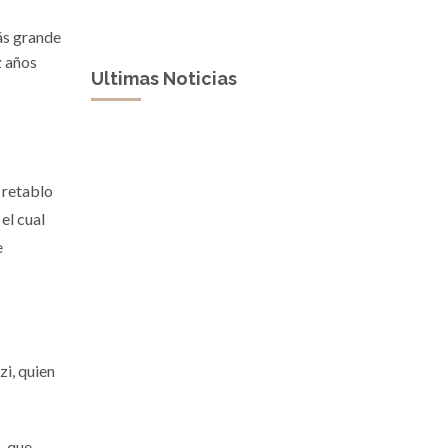
más grande
z años
Ultimas Noticias
 retablo
 el cual
e
zi, quien
, que