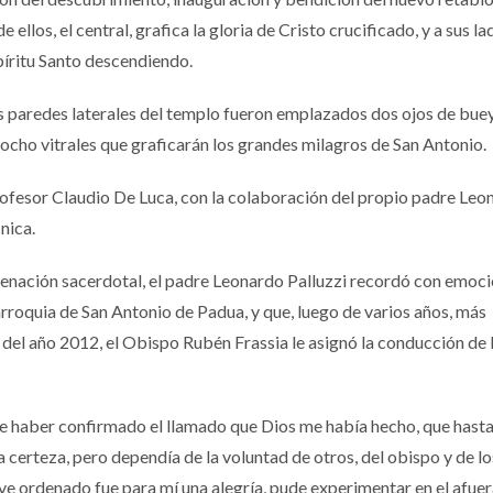
 ellos, el central, grafica la gloria de Cristo crucificado, y a sus la
píritu Santo descendiendo.
s paredes laterales del templo fueron emplazados dos ojos de buey
ocho vitrales que graficarán los grandes milagros de San Antonio.
profesor Claudio De Luca, con la colaboración del propio padre Leo
nica.
denación sacerdotal, el padre Leonardo Palluzzi recordó con emoci
arroquia de San Antonio de Padua, y que, luego de varios años, más
del año 2012, el Obispo Rubén Frassia le asignó la conducción de 
 de haber confirmado el llamado que Dios me había hecho, que hast
a certeza, pero dependía de la voluntad de otros, del obispo y de l
e ordenado fue para mí una alegría, pude experimentar en el afuer