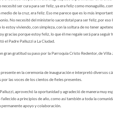
 necesité ser cura para ser feliz, ya era feliz como monaguillo, co
 medio de la cruz, era feliz. Eso me parece que es lo más importan
o. No necesité del ministerio sacerdotal para ser feliz, por eso 
 lo estoy viviendo, con simpleza, con la soltura de no tener apeten
oy gracias porque estoy feliz, lo que él me regale será para seguir
ató el Padre Palluzzi a La Ciudad.
 gran gratitud su paso por la Parroquia Cristo Redentor, de Villa J
 presente en la ceremonia de inauguración e interpretó diversos cá
por las voces de los cientos de fieles presentes.
 Palluzzi, aprovechó la oportunidad y agradeció de manera muy esp
o fallecido a principios de año, como así también a toda la comunid
u permanente apoyo y colaboración.