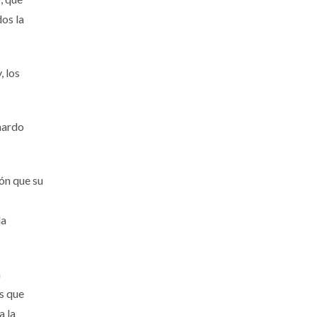
dos la
, los
nardo
ón que su
la
a
os que
a la