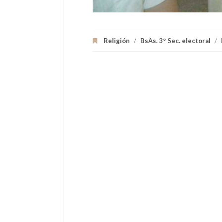
Religión
/
BsAs. 3º Sec. electoral
/