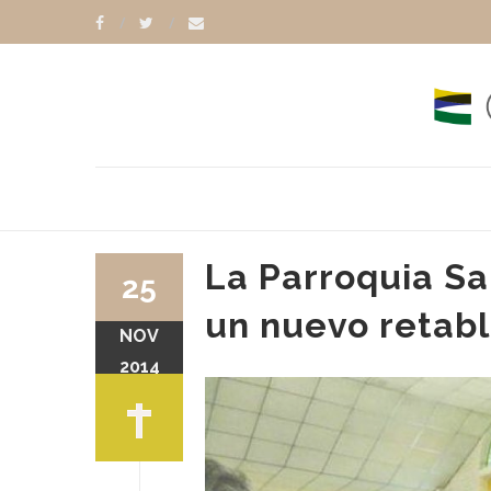
La Parroquia S
25
un nuevo retabl
NOV
2014