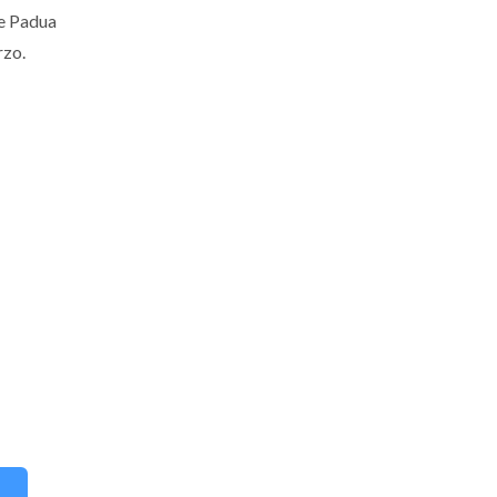
de Padua
rzo.