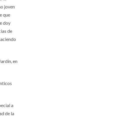
mo joven
te que
le doy
cias de
 haciendo
ardín, en
nticos
ecial a
ad de la