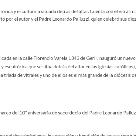
ctórica y escultórica situada detrás del altar. Cuenta con el vitral 
erto por el autor y el Padre Leonardo Palluzzi, quien celebró sus die
cada en la calle Florencio Varela 1343 de Gerli, inauguró un nuevo
y escultórica que se sitúa detrás del altar en las iglesias católicas),
 tríada de vitrales y uno de ellos es el más grande de la diócesis d
marco del 10º aniversario de sacerdocio del Padre Leonardo Palluz
on del descubrimiento, inauguración y bendición del nuevo retablo