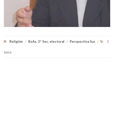
Religión
/
BsAs. 3º Sec. electoral
/
Perspectiva Sur
/
1
tema