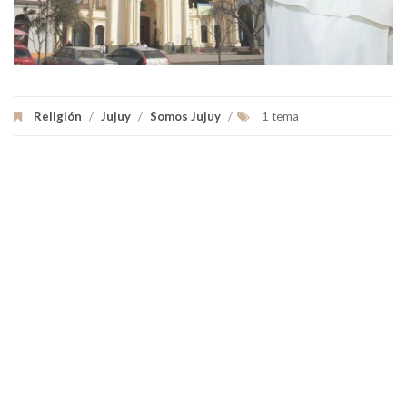
Religión
/
Jujuy
/
Somos Jujuy
/
1 tema