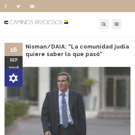
Toggle navigation
Nisman/DAIA: “La comunidad judía
16
quiere saber lo que pasó”
SEP
2016