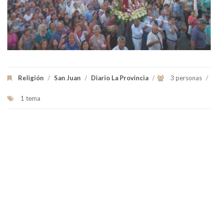
Religión
/
San Juan
/
Diario La Provincia
/
3 personas
/
1 tema