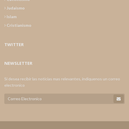
Judaismo
Islam
Cristianismo
TWITTER
NEWSLETTER
Si desea recibir las noticias mas relevantes, indiquenos un correo
electronico