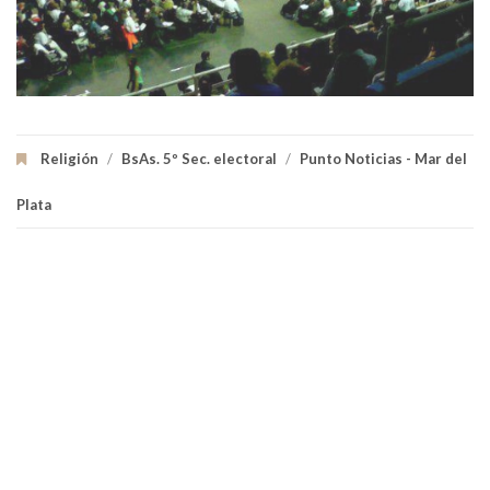
Religión
/
BsAs. 5º Sec. electoral
/
Punto Noticias - Mar del
Plata