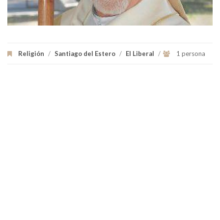
Religión
/
Santiago del Estero
/
El Liberal
/
1 persona