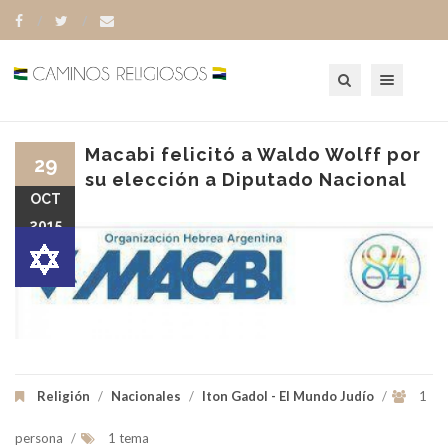
Toggle navigation
Macabi felicitó a Waldo Wolff por
29
su elección a Diputado Nacional
OCT
2015
Religión
/
Nacionales
/
Iton Gadol - El Mundo Judío
/
1
persona
/
1 tema