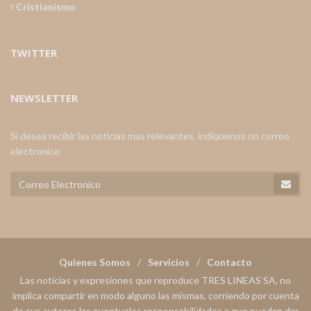
Cristianismo
TWITTER
NEWSLETTER
Si desea recibir las noticias mas relevantes, indiquenos un correo
electronico
Quienes Somos
Servicios
Contacto
Las noticias y expresiones que reproduce TRES LINEAS SA, no
implica compartir en modo alguno las mismas, corriendo por cuenta
de sus autores las eventuales responsabilidades a que puedan dar