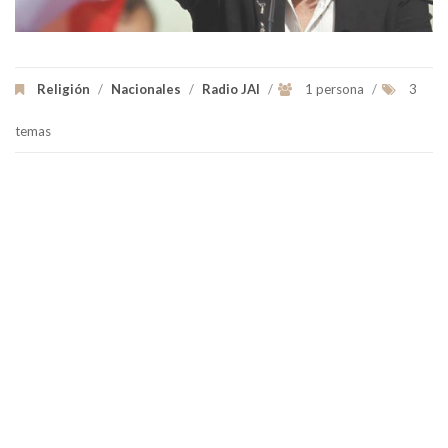
Religión
/
Nacionales
/
Radio JAI
/
1 persona
/
3
temas