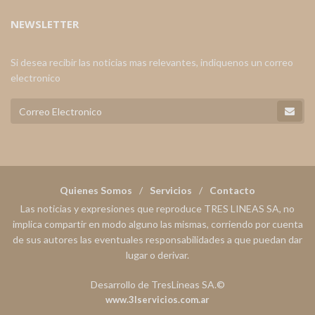
NEWSLETTER
Si desea recibir las noticias mas relevantes, indiquenos un correo
electronico
Quienes Somos
Servicios
Contacto
Las noticias y expresiones que reproduce TRES LINEAS SA, no
implica compartir en modo alguno las mismas, corriendo por cuenta
de sus autores las eventuales responsabilidades a que puedan dar
lugar o derivar.
Desarrollo de TresLineas SA.©
www.3lservicios.com.ar