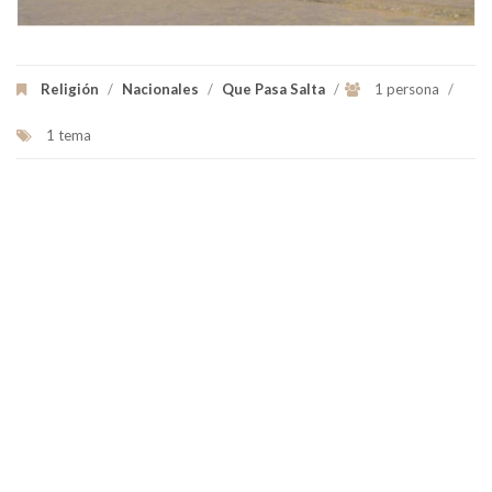
Religión
/
Nacionales
/
Que Pasa Salta
/
1 persona
/
1 tema