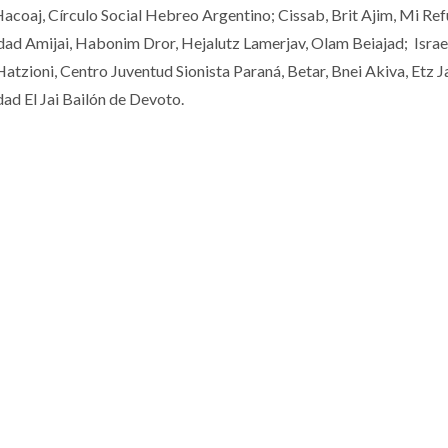
Hacoaj, Círculo Social Hebreo Argentino; Cissab, Brit Ajim, Mi Ref
dad Amijai, Habonim Dror, Hejalutz Lamerjav, Olam Beiajad; Israe
tzioni, Centro Juventud Sionista Paraná, Betar, Bnei Akiva, Etz J
ad El Jai Bailón de Devoto.