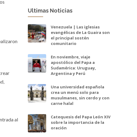
los
Ultimas Noticias
Venezuela | Las iglesias
evangélicas de La Guaira son
el principal sostén
ealizaron
comunitario
En noviembre, viaje
apostólico del Papa a
Sudamérica: Uruguay,
crear
Argentina y Perú
ad,
Una universidad española
crea un menú solo para
musulmanes, sin cerdo y con
carne halal
Catequesis del Papa León XIV
ntrada al
sobre la importancia de la
oración