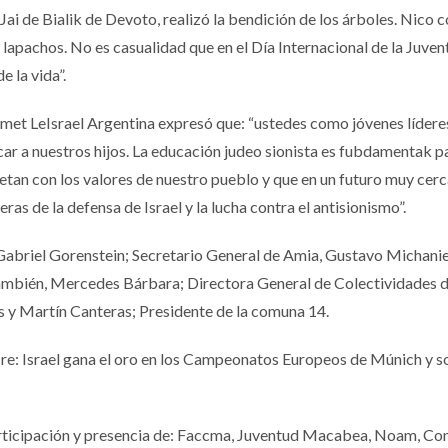
ai de Bialik de Devoto, realizó la bendición de los árboles. Nico 
 lapachos. No es casualidad que en el Día Internacional de la Juven
e la vida”.
et LeIsrael Argentina expresó que: “ustedes como jóvenes lídere
ar a nuestros hijos. La educación judeo sionista es fubdamentak p
tan con los valores de nuestro pueblo y que en un futuro muy cer
as de la defensa de Israel y la lucha contra el antisionismo”.
 Gabriel Gorenstein; Secretario General de Amia, Gustavo Michanie
También, Mercedes Bárbara; Directora General de Colectividades d
 y Martín Canteras; Presidente de la comuna 14.
re: Israel gana el oro en los Campeonatos Europeos de Múnich y s
rticipación y presencia de: Faccma, Juventud Macabea, Noam, Co