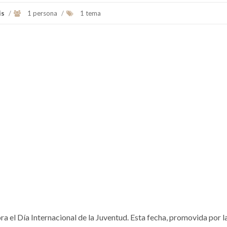
is
/
1 persona
/
1 tema
bra el Día Internacional de la Juventud. Esta fecha, promovida por 