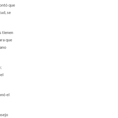
contó que
tud, se
s tienen
ara que
cano
;
el
onó el
nsejo