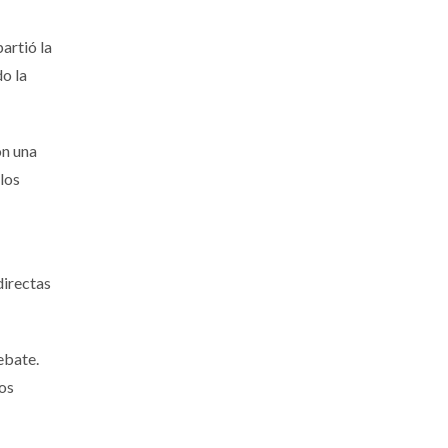
artió la
o la
on una
los
directas
ebate.
los