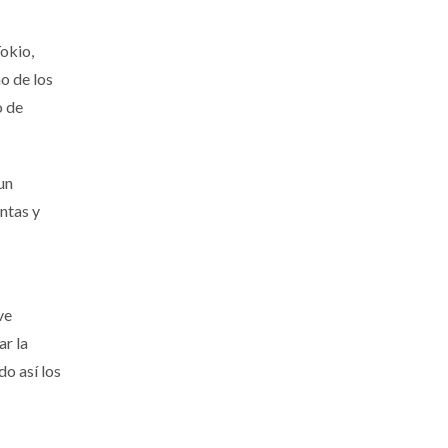
okio,
o de los
o de
un
ntas y
ve
ar la
o así los