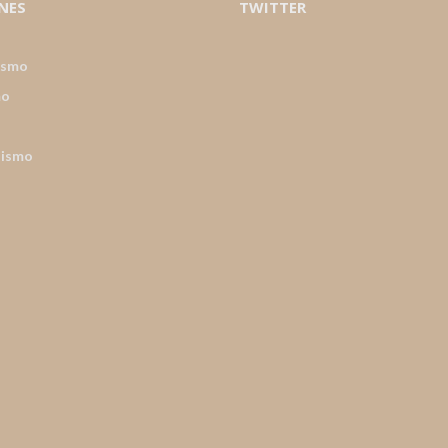
NES
TWITTER
ismo
mo
nismo