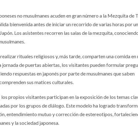
s japoneses no musulmanes acuden en gran número a la Mezquita de T
ida bienvenida antes de iniciar un recorrido de varias horas por un
apón. Los asistentes recorren las salas de la mezquita, conociend
 musulmanes.
 realizar rituales religiosos y, más tarde, comparten una comida en 
a jornada de puertas abiertas, los visitantes pueden formular pregu
ibiendo respuestas en japonés por parte de musulmanes que saben
comprenden sus matices culturales.
los propios visitantes participan en la exposición de los temas cla
zadas por los grupos de diálogo. Este modelo ha logrado transform
n, entendimiento mutuo y corrección de estereotipos, fortaleciend
anes y la sociedad japonesa.