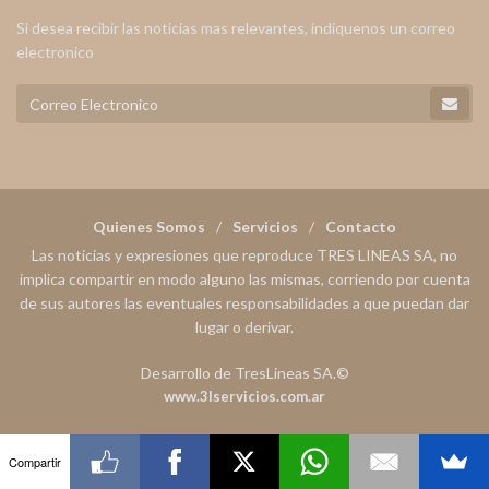
Si desea recibir las noticias mas relevantes, indiquenos un correo
electronico
Quienes Somos
Servicios
Contacto
Las noticias y expresiones que reproduce TRES LINEAS SA, no
implica compartir en modo alguno las mismas, corriendo por cuenta
de sus autores las eventuales responsabilidades a que puedan dar
lugar o derivar.
Desarrollo de TresLineas SA.©
www.3lservicios.com.ar
Compartir