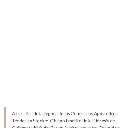
A tres días de la llegada de los Comisarios Apostólicos
Teodorico Stocker, Obispo Emérito de la Diócesis de
Quilmes y del fraile Carlos Azpiroz, maestro General de