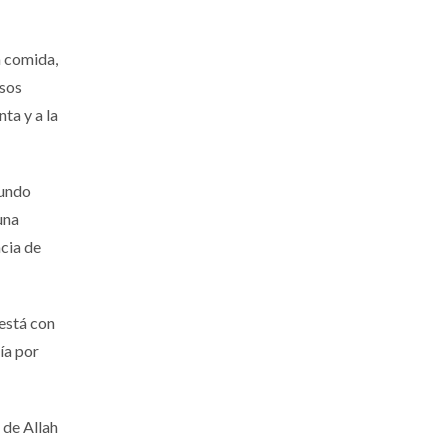
a comida,
esos
ta y a la
mundo
una
cia de
 está con
ía por
 de Allah