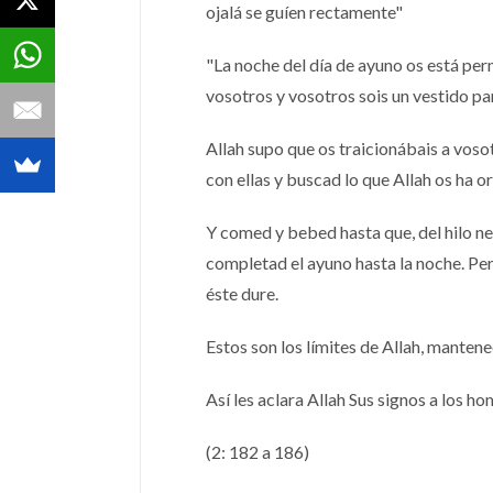
ojalá se guíen rectamente"
"La noche del día de ayuno os está perm
vosotros y vosotros sois un vestido par
Allah supo que os traicionábais a voso
con ellas y buscad lo que Allah os ha 
Y comed y bebed hasta que, del hilo neg
completad el ayuno hasta la noche. Pero
éste dure.
Estos son los límites de Allah, mantene
Así les aclara Allah Sus signos a los h
(2: 182 a 186)