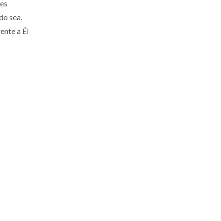
mes
do sea,
ente a Él