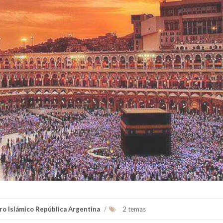
ro Islámico República Argentina
/
2 temas