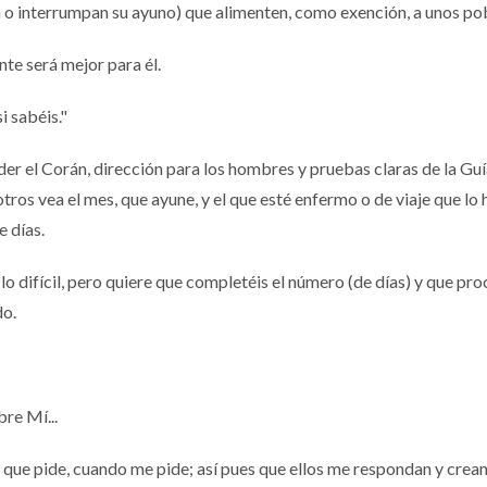
n o interrumpan su ayuno) que alimenten, como exención, a unos po
te será mejor para él.
i sabéis."
r el Corán, dirección para los hombres y pruebas claras de la Guí
tros vea el mes, que ayune, y el que esté enfermo o de viaje que lo
e días.
o lo difícil, pero quiere que completéis el número (de días) y que pr
do.
re Mí...
 que pide, cuando me pide; así pues que ellos me respondan y crean