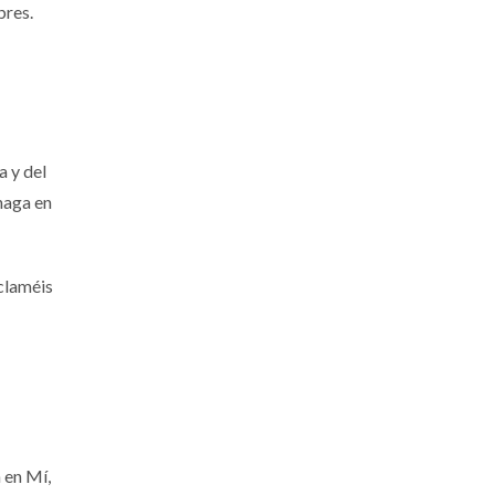
bres.
a y del
 haga en
oclaméis
 en Mí,