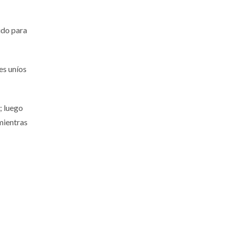
ido para
es uníos
; luego
 mientras