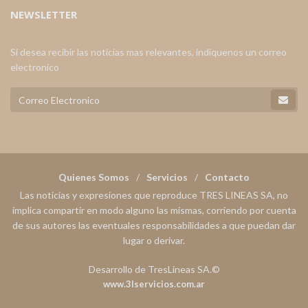
NEWSLETTER
Si desea recibir las noticias mas relevantes, indiquenos un correo
electronico
Quienes Somos
Servicios
Contacto
Las noticias y expresiones que reproduce TRES LINEAS SA, no
implica compartir en modo alguno las mismas, corriendo por cuenta
de sus autores las eventuales responsabilidades a que puedan dar
lugar o derivar.
Desarrollo de TresLineas SA.©
www.3lservicios.com.ar