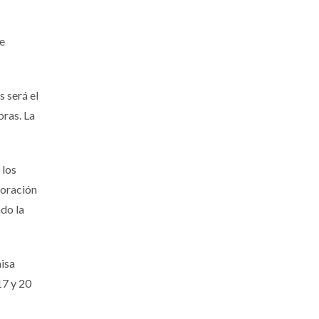
se
s será el
oras. La
 los
moración
ndo la
misa
17 y 20