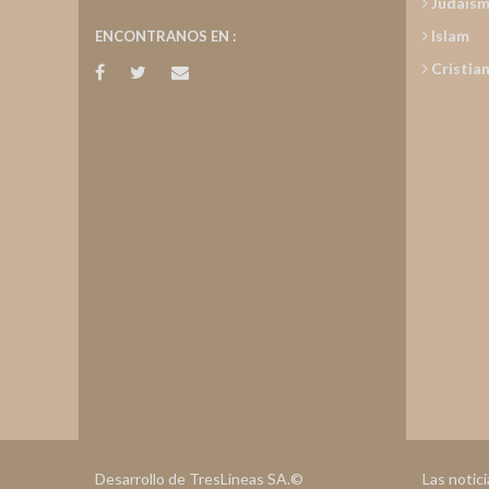
Judais
Islam
ENCONTRANOS EN :
Cristia
Desarrollo de TresLineas SA.©
Las notic