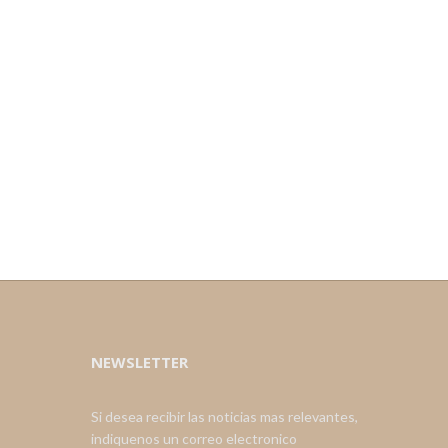
NEWSLETTER
Si desea recibir las noticias mas relevantes,
indiquenos un correo electronico