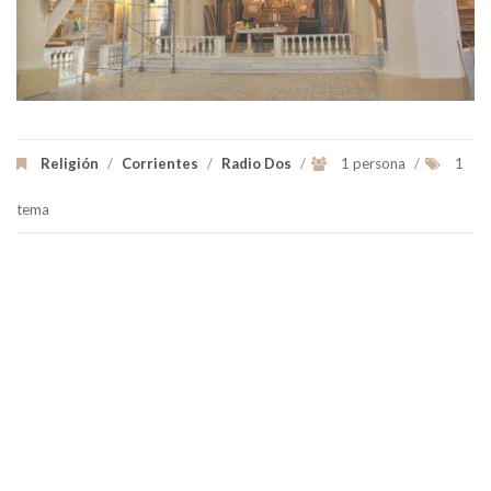
Religión
/
Corrientes
/
Radio Dos
/
1 persona
/
1
tema