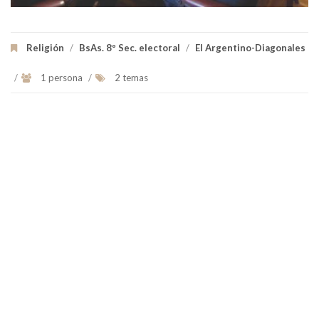
Religión
/
BsAs. 8º Sec. electoral
/
El Argentino-Diagonales
/
1 persona
/
2 temas