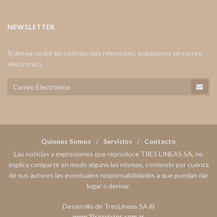
NEWSLETTER
Si desea recibir las noticias mas relevantes, indiquenos un correo
electronico
Quienes Somos
Servicios
Contacto
Las noticias y expresiones que reproduce TRES LINEAS SA, no
implica compartir en modo alguno las mismas, corriendo por cuenta
de sus autores las eventuales responsabilidades a que puedan dar
lugar o derivar.
Desarrollo de TresLineas SA.©
www.3lservicios.com.ar