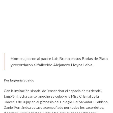
Homenajearon al padre Luis Bruno en sus Bodas de Plata
y recordaron al fallecido Alejandro Hoyos Leiva.
Por Eugenia Sueldo
Con la invitación sinodal de "ensanchar el espacio de tu tienda",
también hecha canto, anoche se celebró la Misa Crismal de la
Diócesis de Jujuy en el gimnasio del Colegio Del Salvador. El obispo
Daniel Fernández estuvo acompañado por todos los sacerdotes,
diáconos y seminaristas, junto a las comunidades religiosas y