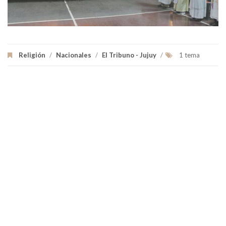
Religión
/
Nacionales
/
El Tribuno - Jujuy
/
1 tema