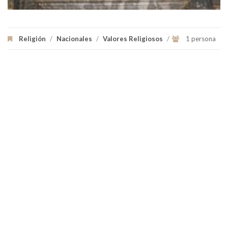
Religión
/
Nacionales
/
Valores Religiosos
/
1 persona