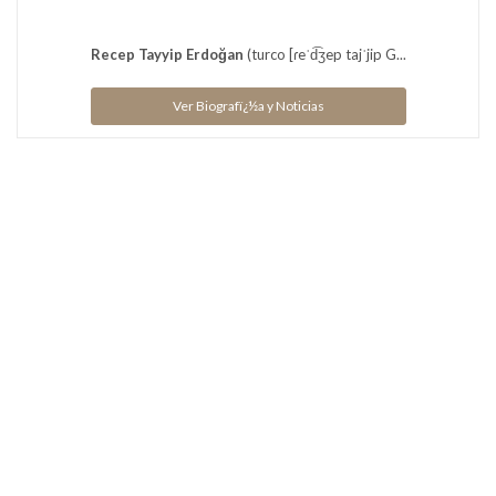
Recep Tayyip Erdoğan
(turco [ɾeˈd͡ʒep tajˈjip G...
Ver Biografï¿½a y Noticias