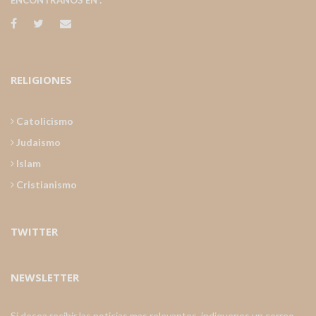
RELIGIONES
Catolicismo
Judaismo
Islam
Cristianismo
TWITTER
NEWSLETTER
Si desea recibir las noticias mas relevantes, indiquenos un correo