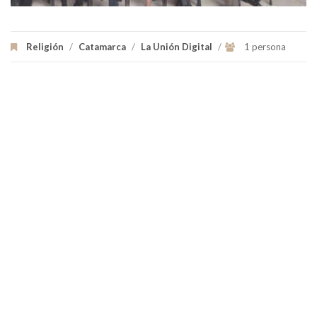
Religión
/
Catamarca
/
La Unión Digital
/
1 persona