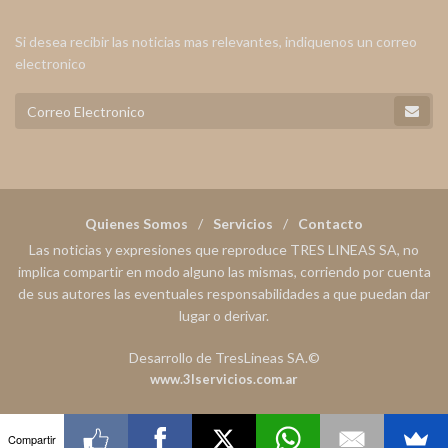
Si desea recibir las noticias mas relevantes, indiquenos un correo
electronico
Quienes Somos
Servicios
Contacto
Las noticias y expresiones que reproduce TRES LINEAS SA, no
implica compartir en modo alguno las mismas, corriendo por cuenta
de sus autores las eventuales responsabilidades a que puedan dar
lugar o derivar.
Desarrollo de TresLineas SA.©
www.3lservicios.com.ar
Compartir