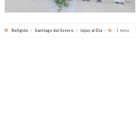
Religión
/
Santiago del Estero
/
Jujuy al Día
/
1 tema