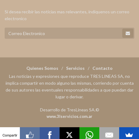
Si desea recibir las noticias mas relevantes, indiquenos un correo
electronico
Quienes Somos
Servicios
Contacto
Las noticias y expresiones que reproduce TRES LINEAS SA, no
implica compartir en modo alguno las mismas, corriendo por cuenta
de sus autores las eventuales responsabilidades a que puedan dar
lugar o derivar.
Desarrollo de TresLineas SA.©
www.3lservicios.com.ar
Compartir