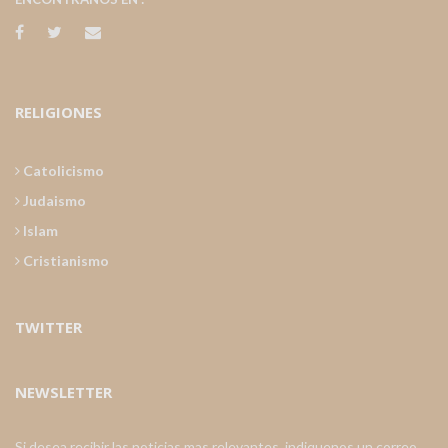
RELIGIONES
Catolicismo
Judaismo
Islam
Cristianismo
TWITTER
NEWSLETTER
Si desea recibir las noticias mas relevantes, indiquenos un correo