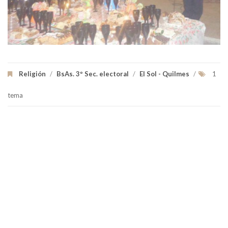
Religión
/
BsAs. 3º Sec. electoral
/
El Sol - Quilmes
/
1
tema