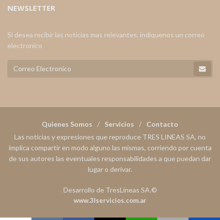
NEWSLETTER
Si desea recibir las noticias mas relevantes, indiquenos un correo
electronico
Quienes Somos
Servicios
Contacto
Las noticias y expresiones que reproduce TRES LINEAS SA, no
implica compartir en modo alguno las mismas, corriendo por cuenta
de sus autores las eventuales responsabilidades a que puedan dar
lugar o derivar.
Desarrollo de TresLineas SA.©
www.3lservicios.com.ar