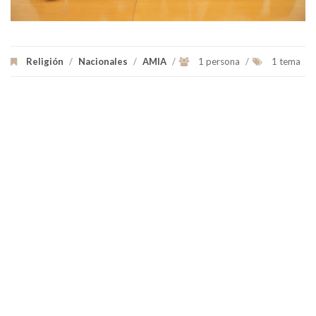
Religión
/
Nacionales
/
AMIA
/
1 persona
/
1 tema