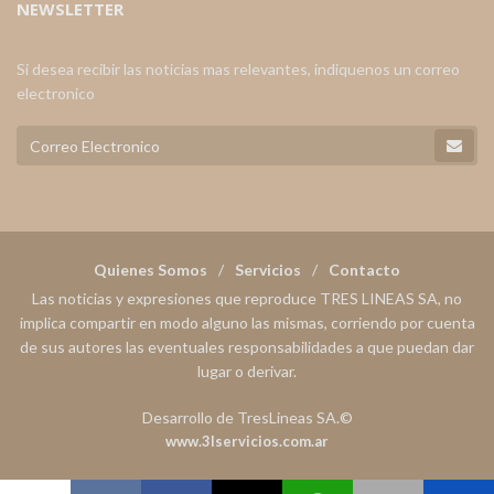
NEWSLETTER
Si desea recibir las noticias mas relevantes, indiquenos un correo
electronico
Quienes Somos
Servicios
Contacto
Las noticias y expresiones que reproduce TRES LINEAS SA, no
implica compartir en modo alguno las mismas, corriendo por cuenta
de sus autores las eventuales responsabilidades a que puedan dar
lugar o derivar.
Desarrollo de TresLineas SA.©
www.3lservicios.com.ar