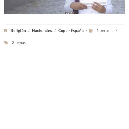
Religión
/
Nacionales
/
Cope - España
/
1 persona
/
3 temas