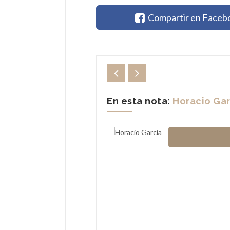
Compartir en Faceb
En esta nota:
Horacio Gar
) es un exfutbolista y director
de este deporte, siendo
 prensa en general, por perso...
radona