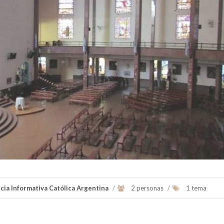
Ver Biografï¿½a y Noticias
Diego Armando Maradona 
Argentina, 30 de octubre 
es un exfutbolista y director
Ver Biografï¿½a y Notic
cia Informativa Católica Argentina
/
2 personas
/
1 tema