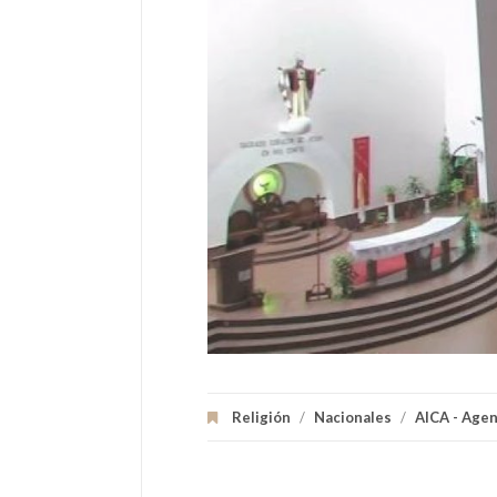
Diego Armando Maradona (Lanús,
Argentina, 30 de octubre de 1960)
es un exfutbolista y director técni...
Ver Biografï¿½a y Noticias
Religión
/
Nacionales
/
AICA - Agen