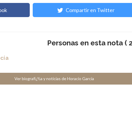
ook
Compartir en Twitter
Personas en esta nota ( 2
cía
Ver biografï¿½a y noticias de Horacio García