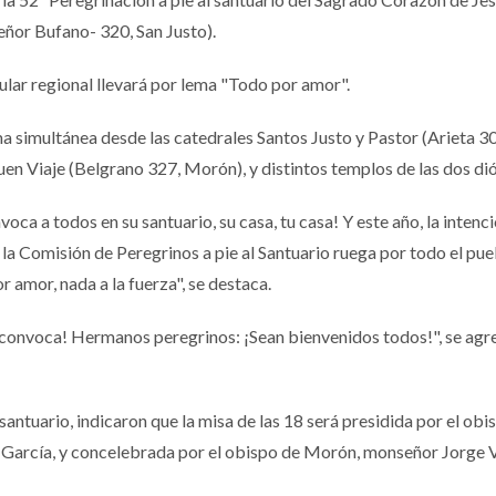
or Bufano- 320, San Justo).
ular regional llevará por lema "Todo por amor".
ma simultánea desde las catedrales Santos Justo y Pastor (Arieta 3
n Viaje (Belgrano 327, Morón), y distintos templos de las dos dió
ca a todos en su santuario, su casa, tu casa! Y este año, la intenc
 la Comisión de Peregrinos a pie al Santuario ruega por todo el pu
r amor, nada a la fuerza", se destaca.
convoca! Hermanos peregrinos: ¡Sean bienvenidos todos!", se agre
santuario, indicaron que la misa de las 18 será presidida por el obi
García, y concelebrada por el obispo de Morón, monseñor Jorge 