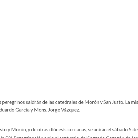
 peregrinos saldrán de las catedrales de Morón y San Justo. La mis
duardo García y Mons. Jorge Vázquez.
to y Morón, y de otras diócesis cercanas, se unirán el sábado 5 de
la 52ª Peregrinación a pie al santuario del Sagrado Corazón de Je