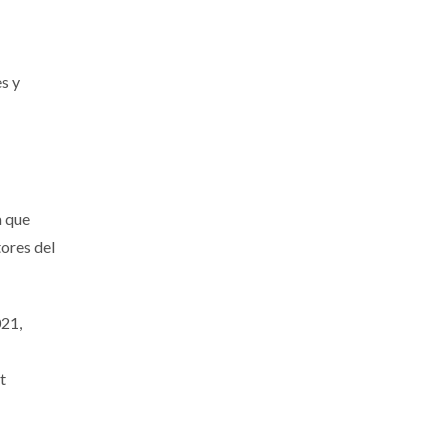
s y
a que
tores del
021,
t