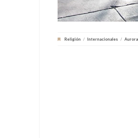
Religión
/
Internacionales
/
Aurora 