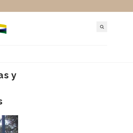
as y
s