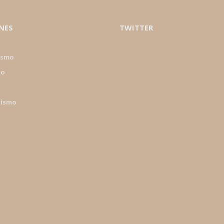
NES
TWITTER
ismo
mo
nismo