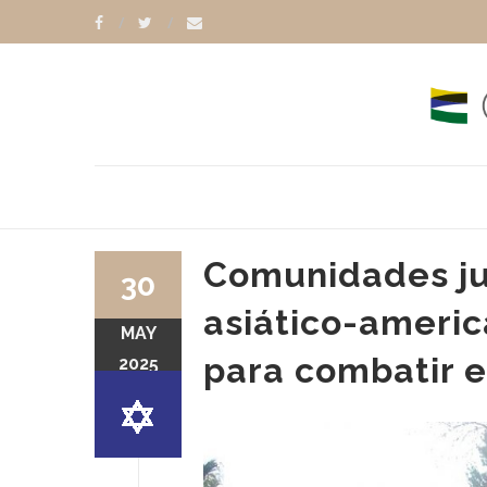
Comunidades jud
30
asiático-americ
MAY
para combatir e
2025