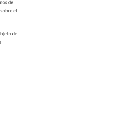
unos de
 sobre el
objeto de
s