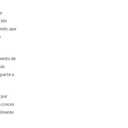
ro
ción
undo, que
y
mento de
más
 parte a
 por
n creces
ialmente