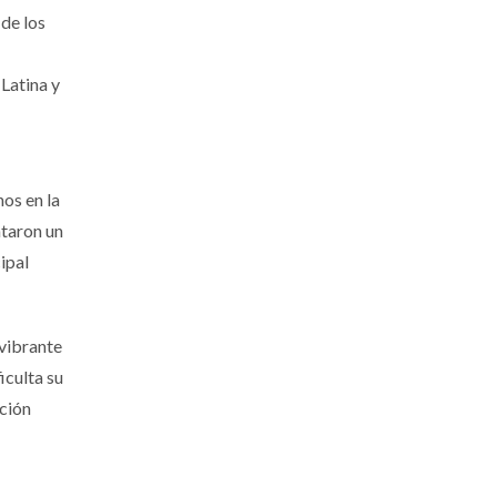
de los
 Latina y
os en la
taron un
ipal
 vibrante
iculta su
ación