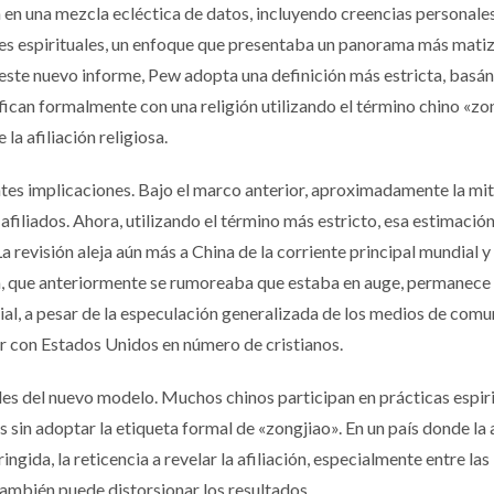
 en una mezcla ecléctica de datos, incluyendo creencias personales
nes espirituales, un enfoque que presentaba un panorama más mati
este nuevo informe, Pew adopta una definición más estricta, basá
ifican formalmente con una religión utilizando el término chino «zo
 la afiliación religiosa.
tes implicaciones. Bajo el marco anterior, aproximadamente la mit
filiados. Ahora, utilizando el término más estricto, esa estimación
 revisión aleja aún más a China de la corriente principal mundial y
na, que anteriormente se rumoreaba que estaba en auge, permanece
ial, a pesar de la especulación generalizada de los medios de com
ar con Estados Unidos en número de cristianos.
les del nuevo modelo. Muchos chinos participan en prácticas espiri
as sin adoptar la etiqueta formal de «zongjiao». En un país donde la
ingida, la reticencia a revelar la afiliación, especialmente entre las
también puede distorsionar los resultados.