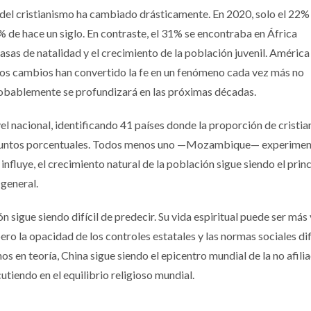
 del cristianismo ha cambiado drásticamente. En 2020, solo el 22% 
6% de hace un siglo. En contraste, el 31% se encontraba en África
asas de natalidad y el crecimiento de la población juvenil. América
tos cambios han convertido la fe en un fenómeno cada vez más no
robablemente se profundizará en las próximas décadas.
l nacional, identificando 41 países donde la proporción de cristian
 puntos porcentuales. Todos menos uno —Mozambique— experimen
influye, el crecimiento natural de la población sigue siendo el princ
 general.
ión sigue siendo difícil de predecir. Su vida espiritual puede ser más
 pero la opacidad de los controles estatales y las normas sociales dif
s en teoría, China sigue siendo el epicentro mundial de la no afili
utiendo en el equilibrio religioso mundial.