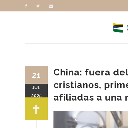
China: fuera de
21
cristianos, pri
JUL
afiliadas a una 
2025