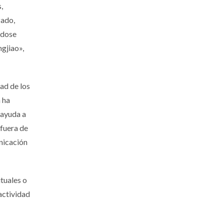
,
zado,
ndose
ngjiao»,
ad de los
 ha
 ayuda a
 fuera de
unicación
tuales o
 actividad