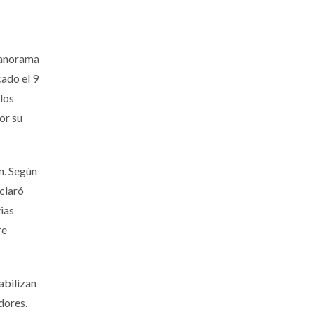
panorama
cado el 9
 los
or su
n. Según
claró
ias
re
abilizan
dores.