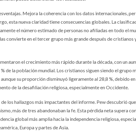
esventajas. Mejora la coherencia con los datos internacionales, pe
rgo, esta nueva claridad tiene consecuencias globales. La clasifica
vamente el número estimado de personas no afiliadas en todo el m
 las convierte en el tercer grupo más grande después de cristianos 
imentaron el crecimiento más rápido durante la década, con un au
6 % de la población mundial. Los cristianos siguen siendo el grupo 
, aunque su proporción disminuyó ligeramente al 28,8 %, debido en
mento de la desafiliación religiosa, especialmente en Occidente.
no de los hallazgos más impactantes del informe. Pew descubrió que
anismo, más de tres abandonaban la fe. Esta pérdida neta supera co
endencia global más amplia hacia la independencia religiosa, espec
eamérica, Europa y partes de Asia.