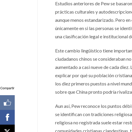
Estudios anteriores de Pew se basaron
prácticas culturales y autodescripcio
aunque menos estandarizado. Pero en 
únicamente en si las personas se ident
una clasificación legal e institucional de
Este cambio lingüístico tiene importan
ciudadanos chinos se consideraban no a
aumentado a casi nueve de cada diez. La
explicar por qué su población cristia
los diez primeros puestos a nivel mund
Compartir
sobre que China pronto podría rivaliz
Aun así, Pew reconoce los puntos débi
se identifican con tradiciones religios
religiosa no registrada suele estar restr
comunidades cristianas clandestinas, 