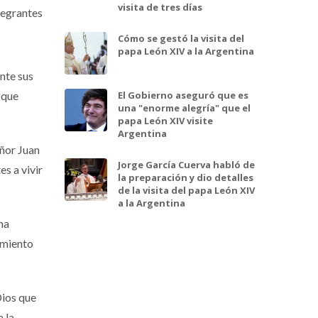
visita de tres días
tegrantes
Cómo se gestó la visita del
papa León XIV a la Argentina
nte sus
El Gobierno aseguró que es
 que
una "enorme alegría" que el
papa León XIV visite
Argentina
ñor Juan
Jorge García Cuerva habló de
s a vivir
la preparación y dio detalles
de la visita del papa León XIV
a la Argentina
ma
imiento
Dios que
 la