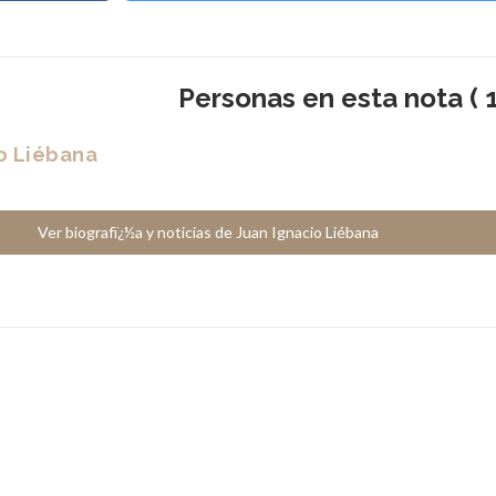
Personas en esta nota ( 1
o Liébana
Ver biografï¿½a y noticias de Juan Ignacio Liébana