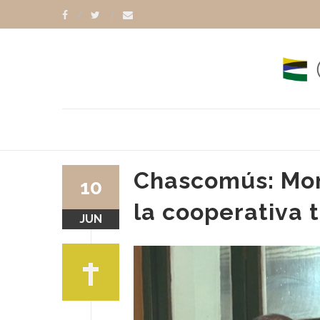
Chascomús: Mons
10
la cooperativa 
JUN