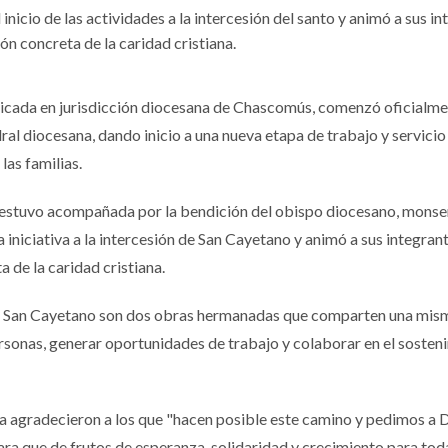
icio de las actividades a la intercesión del santo y animó a sus in
ón concreta de la caridad cristiana.
bicada en jurisdicción diocesana de Chascomús, comenzó oficialme
ral diocesana, dando inicio a una nueva etapa de trabajo y servicio
as familias.
 estuvo acompañada por la bendición del obispo diocesano, monse
niciativa a la intercesión de San Cayetano y animó a sus integrante
 de la caridad cristiana.
xtil San Cayetano son dos obras hermanadas que comparten una mis
ersonas, generar oportunidades de trabajo y colaborar en el sosten
va agradecieron a los que "hacen posible este camino y pedimos a 
a que de frutos de esperanza, solidaridad y crecimiento para toda