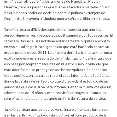
es la “justa retribución” a los crímenes de Francia en Medio-
Oriente, pero las personas que fueron atacadas y matadas no son
las que tienen poder de decisión sobre la política extranjera de
Occidente, la mayoría ni siquiera podría señalar a Siria en un mapa.
También resulta difícil, después de una tragedia que uno vive
personalmente, verla recuperada políticamente por todas partes. El
carnicero Bashar al-Assad debe estar de fiesta, y quizás encontró
en eso su salida política al genocidio que está haciendo contra su
propio pueblo desde 2011. La extrema derecha francesa y europea
explica que eso es el resultado de la “islamización” de Francia y que
eso pasa por aceptar mezquitas en nuestro suelo, olvidando que
esta doctrina no se propaga desde las mezquitas sino desde las
redes sociales, en las cuales reina el caos informativo y teológico,
donde la palabra de un teólogo que dio su vida al estudio o de un
periodista que dio la suya para informar tienen la misma voz que un
adolescente de 15 años que se convirtió anteayer al Islam,o un
conspiracionista que nunca abrió un libro de historia de su vida.
También olvidan que los que se van a Siria o a Irak para juntarse a
las filas del llamado “Estado Islámico” son el puro producto de la