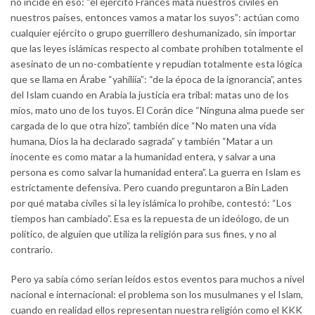
no incide en eso: “el ejército Francés mata nuestros civiles en
nuestros países, entonces vamos a matar los suyos”: actúan como
cualquier ejército o grupo guerrillero deshumanizado, sin importar
que las leyes islámicas respecto al combate prohíben totalmente el
asesinato de un no-combatiente y repudian totalmente esta lógica
que se llama en Árabe “yahiliía”: “de la época de la ignorancia”, antes
del Islam cuando en Arabia la justicia era tribal: matas uno de los
míos, mato uno de los tuyos. El Corán dice “Ninguna alma puede ser
cargada de lo que otra hizo”, también dice “No maten una vida
humana, Dios la ha declarado sagrada” y también “Matar a un
inocente es como matar a la humanidad entera, y salvar a una
persona es como salvar la humanidad entera”. La guerra en Islam es
estrictamente defensiva. Pero cuando preguntaron a Bin Laden
por qué mataba civiles si la ley islámica lo prohíbe, contestó: “Los
tiempos han cambiado”. Esa es la repuesta de un ideólogo, de un
político, de alguien que utiliza la religión para sus fines, y no al
contrario.
Pero ya sabía cómo serían leídos estos eventos para muchos a nivel
nacional e internacional: el problema son los musulmanes y el Islam,
cuando en realidad ellos representan nuestra religión como el KKK