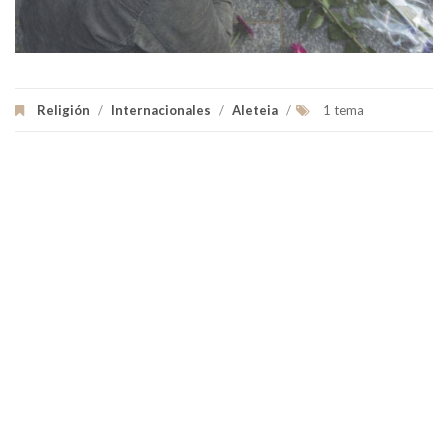
Religión
/
Internacionales
/
Aleteia
/
1 tema