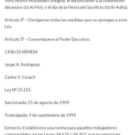
«Año Nuevo Musulmán» (Hégira), el día posterior a la culminación
del ayuno (Id Ai-Fitr); y el día de la Fiesta del Sacrificio (Id Al-Adha).
Artículo 2º – Deróganse todas las medidas que se opongan a esta
Ley.
Artículo 3º – Comuníquese al Poder Ejecutivo.
CARLOS MENEM
Jorge A. Rodríguez
Carlos V. Corach
Ley N° 25.151
Sancionada: 25 de agosto de 1999
Promulgada: 9 de septiembre de 1999
Extracto: Establécese una norma para aquellos trabajadores
comprendidos en las Leyes 24.571 y 24.757, que no prestaren