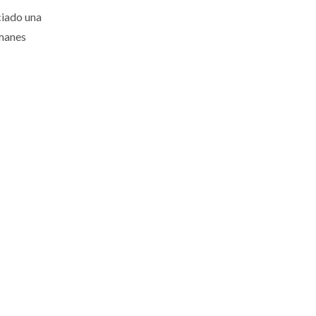
ciado una
lmanes