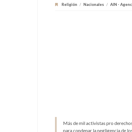
Religión
/
Nacionales
/
AIN - Agenc
Más de mil activistas pro derech
para condenar la negligencia de lo