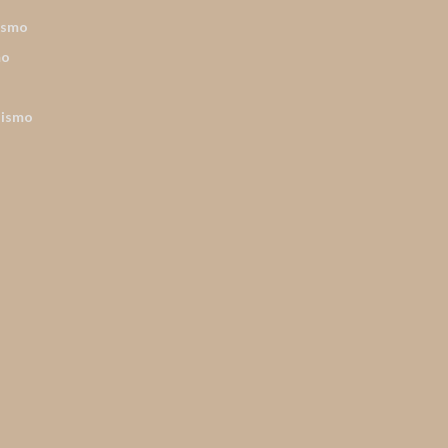
ismo
mo
nismo