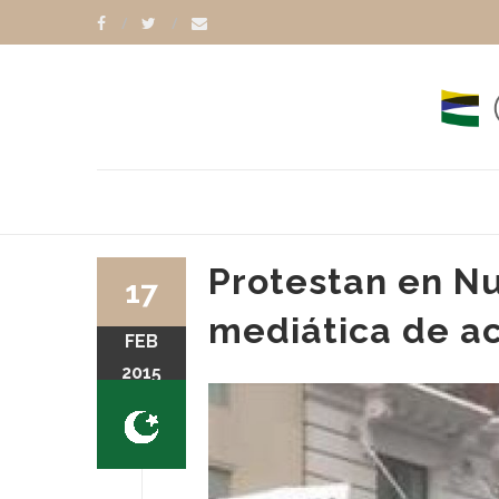
Protestan en N
17
mediática de a
FEB
2015