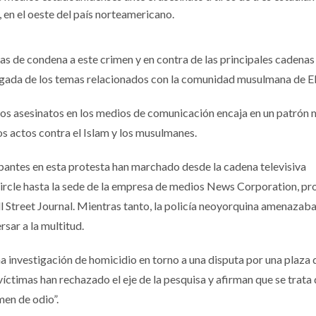
en el oeste del país norteamericano.
s de condena a este crimen y en contra de las principales cadenas
esgada de los temas relacionados con la comunidad musulmana de 
os asesinatos en los medios de comunicación encaja en un patrón 
s actos contra el Islam y los musulmanes.
pantes en esta protesta han marchado desde la cadena televisiva
cle hasta la sede de la empresa de medios News Corporation, pro
ll Street Journal. Mientras tanto, la policía neoyorquina amenazab
sar a la multitud.
na investigación de homicidio en torno a una disputa por una plaza 
víctimas han rechazado el eje de la pesquisa y afirman que se trata 
imen de odio”.