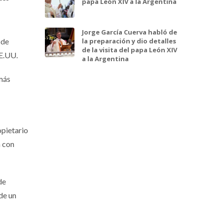
papa León XIV a la Argentina
Jorge García Cuerva habló de
la preparación y dio detalles
 de
de la visita del papa León XIV
EE.UU.
a la Argentina
más
pietario
a con
de
de un