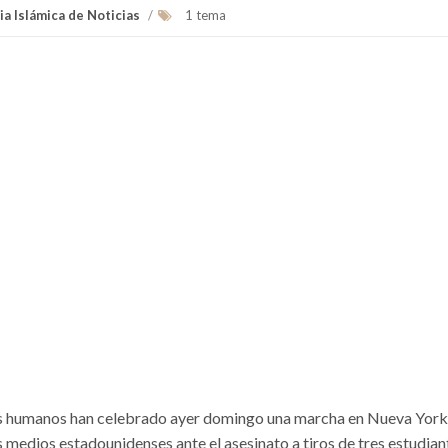
ia Islámica de Noticias
/
1 tema
os humanos han celebrado ayer domingo una marcha en Nueva York
s medios estadounidenses ante el asesinato a tiros de tres estudian