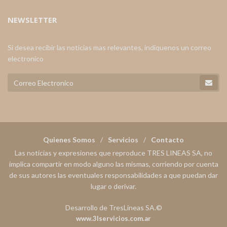
NEWSLETTER
Si desea recibir las noticias mas relevantes, indiquenos un correo
electronico
Quienes Somos
Servicios
Contacto
Las noticias y expresiones que reproduce TRES LINEAS SA, no
implica compartir en modo alguno las mismas, corriendo por cuenta
de sus autores las eventuales responsabilidades a que puedan dar
lugar o derivar.
Desarrollo de TresLineas SA.©
www.3lservicios.com.ar