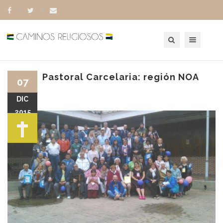
Toggle navigation
Pastoral Carcelaria: región NOA
07
DIC
2015