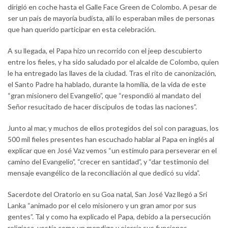
dirigió en coche hasta el Galle Face Green de Colombo. A pesar de
ser un país de mayoría budista, allí lo esperaban miles de personas
que han querido participar en esta celebración.
A su llegada, el Papa hizo un recorrido con el jeep descubierto
entre los fieles, y ha sido saludado por el alcalde de Colombo, quien
le ha entregado las llaves de la ciudad. Tras el rito de canonización,
el Santo Padre ha hablado, durante la homilía, de la vida de este
“gran misionero del Evangelio”, que “respondió al mandato del
Señor resucitado de hacer discípulos de todas las naciones”.
Junto al mar, y muchos de ellos protegidos del sol con paraguas, los
500 mil fieles presentes han escuchado hablar al Papa en inglés al
explicar que en José Vaz vemos “un estímulo para perseverar en el
camino del Evangelio”, “crecer en santidad”, y “dar testimonio del
mensaje evangélico de la reconciliación al que dedicó su vida”.
Sacerdote del Oratorio en su Goa natal, San José Vaz llegó a Sri
Lanka “animado por el celo misionero y un gran amor por sus
gentes”. Tal y como ha explicado el Papa, debido a la persecución
religiosa, vestía como un mendigo y ejercía sus funciones