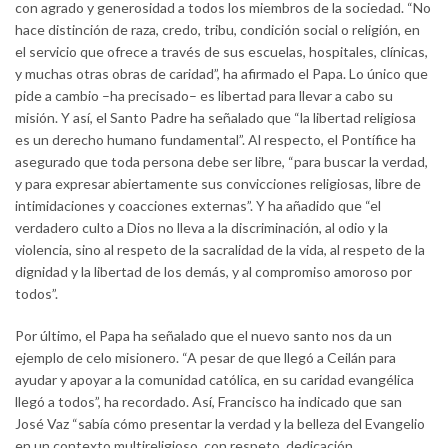
con agrado y generosidad a todos los miembros de la sociedad. “No
hace distinción de raza, credo, tribu, condición social o religión, en
el servicio que ofrece a través de sus escuelas, hospitales, clínicas,
y muchas otras obras de caridad”, ha afirmado el Papa. Lo único que
pide a cambio –ha precisado– es libertad para llevar a cabo su
misión. Y así, el Santo Padre ha señalado que “la libertad religiosa
es un derecho humano fundamental”. Al respecto, el Pontífice ha
asegurado que toda persona debe ser libre, “para buscar la verdad,
y para expresar abiertamente sus convicciones religiosas, libre de
intimidaciones y coacciones externas”. Y ha añadido que “el
verdadero culto a Dios no lleva a la discriminación, al odio y la
violencia, sino al respeto de la sacralidad de la vida, al respeto de la
dignidad y la libertad de los demás, y al compromiso amoroso por
todos”.
Por último, el Papa ha señalado que el nuevo santo nos da un
ejemplo de celo misionero. “A pesar de que llegó a Ceilán para
ayudar y apoyar a la comunidad católica, en su caridad evangélica
llegó a todos”, ha recordado. Así, Francisco ha indicado que san
José Vaz “sabía cómo presentar la verdad y la belleza del Evangelio
en un contexto multireligioso, con respeto, dedicación,