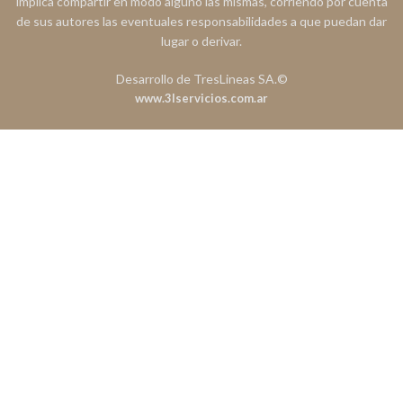
implica compartir en modo alguno las mismas, corriendo por cuenta
de sus autores las eventuales responsabilidades a que puedan dar
lugar o derivar.
Desarrollo de TresLineas SA.©
www.3lservicios.com.ar