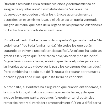
“fueron asesinadas en la terrible violencia y derramamiento de
sangre de aquellos años”. Los habitantes de Sri Lanka –ha
observado– no pueden olvidar los trágicos acontecimientos
ocurridos en este mismo lugar, o el triste día en que la venerada
imagen de María, que data de la llegada de los primeros cristianos a
Sri Lanka, fue arrancada de su santuario.
Por ello, el Santo Padre ha recordado que la Virgen es la madre “de
todo hogar”, “de toda familia herida”, “de todos los que están
tratando de volver a una existencia pacífica”. Asimismo, ha dado las
gracias a la Virgen que “ante tanto odio, violencia y destrucción”,
“sigue llevándonos a Jesús, el único que tiene el poder para curar
las heridas abiertas y devolver la paz a los corazones desgarrados”.
Pero también ha pedido que dé “la gracia de reparar por nuestros
pecados y por todo el mal que esta tierra ha conocido”.
A propósito, el Pontífice ha asegurado que cuando entendemos, a
la luz de la Cruz, el mal que somos capaces de hacer, y del que
incluso formamos parte, podemos “experimentar el auténtico
remordimiento y el verdadero arrepentimiento”. Y en la difícil tarea