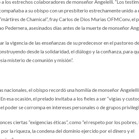
a los estrechos colaboradores de monseñor Angelelli. “Los testi
acompañaba a su obispo con un presbiterio estrechamente unido a él”
s “mártires de Chamical”, fray Carlos de Dios Murias OFMConv, el 
ao Pedernera, asesinados días antes de la muerte de monseñor Ange
ar la vigencia de las enseñanzas de su predecesor en el pastoreo de
onstruyendo desde la solidaridad, el diálogo y la confianza, para q
sia misterio de comunión y misión”.
as nacionales, el obispo recordó una homilía de monseñor Angelelli
n esa ocasión, el prelado invitaba a los fieles a ser “vigías y custo
 el poder se corrompa en intereses personales o de grupos privileg
ces ciertas “exigencias éticas”, como “el respeto por los pobres, 
 por la riqueza, la condena del dominio ejercido por el dinero y el