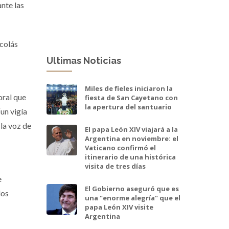
ante las
icolás
Ultimas Noticias
Miles de fieles iniciaron la
oral que
fiesta de San Cayetano con
la apertura del santuario
un vigía
 la voz de
El papa León XIV viajará a la
Argentina en noviembre: el
Vaticano confirmó el
itinerario de una histórica
visita de tres días
e
El Gobierno aseguró que es
los
una "enorme alegría" que el
papa León XIV visite
Argentina