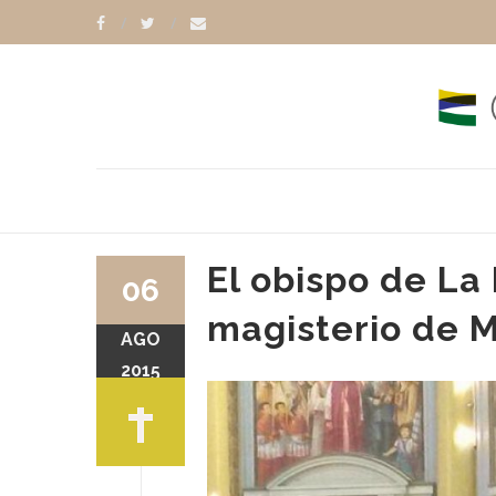
El obispo de La
06
magisterio de M
AGO
2015