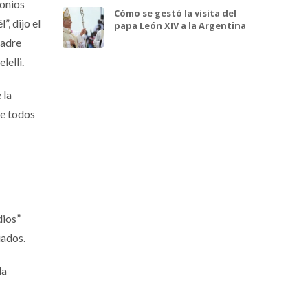
monios
Cómo se gestó la visita del
, dijo el
papa León XIV a la Argentina
padre
lelli.
 la
ue todos
dios”
iados.
la