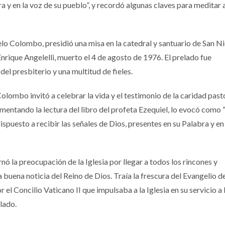
a y en la voz de su pueblo”, y recordó algunas claves para meditar 
lo Colombo, presidió una misa en la catedral y santuario de San N
rique Angelelli, muerto el 4 de agosto de 1976. El prelado fue
el presbiterio y una multitud de fieles.
lombo invitó a celebrar la vida y el testimonio de la caridad past
mentando la lectura del libro del profeta Ezequiel, lo evocó como “
dispuesto a recibir las señales de Dios, presentes en su Palabra y en
ó la preocupación de la Iglesia por llegar a todos los rincones y
la buena noticia del Reino de Dios. Traía la frescura del Evangelio d
 el Concilio Vaticano II que impulsaba a la Iglesia en su servicio a 
elado.