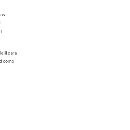
tos
l
os
elli para
dad como