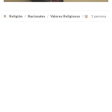
Religión
/
Nacionales
/
Valores Religiosos
/
1 persona