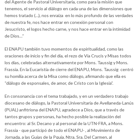
del Agente de Pastoral Universitaria, como para la misión que
tenemos, el servicio al diálogo en cada una de las dimensiones que
hemos tratado (…), nos enraíza en lo más profundo de las verdades
de nuestra fe, nos hace entrar en conexión personal con
Jesucristo, el logos hecho carne, y nos hace entrar en la intimidad
de Dios…”
El ENAPU también tuvo momentos de espiritualidad, como las
oraciones de inicio y fin del día, el rezo de Vía Crucis y Misas todos
los días, celebradas alternativamente por Mons. Taussig y Mons.
Frassia. En la Eucaristía de cierre del ENAPU, Mons. Taussig centró
su homilía acerca de la Misa como diálogo, afirmando que ella es
“diálogo de esponsales, de amor, de Cristo con la Iglesia”.
En consonancia con el tema trabajado, y en un verdadero trabajo
diocesano de diálogo, la Pastoral Universitaria de Avellaneda-Lanús
(PUAL) anfitriona del ENAPU, agradece a Dios, que a través de
tantos grupos y personas, ha hecho posible la realización del
encuentro: al Sr. Decano y al personal de la UTN-FRA, a Mons.
Frassia - que participó de todo el ENAPU- , al Movimiento de
Jornada, a las Guías de la Pquia. Ntra. Sra. Del Carmen, al