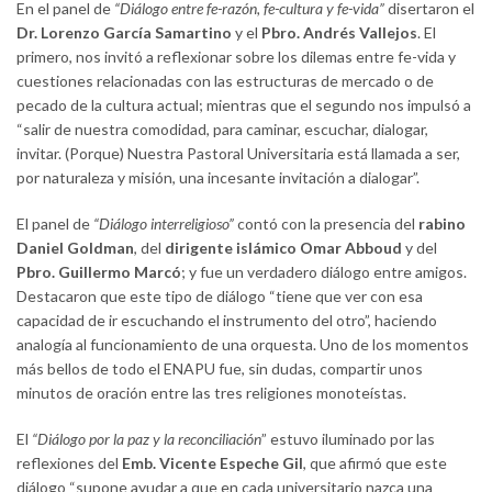
En el panel de
“Diálogo entre fe-razón, fe-cultura y fe-vida”
disertaron el
Dr. Lorenzo García Samartino
y el
Pbro. Andrés Vallejos
. El
primero, nos invitó a reflexionar sobre los dilemas entre fe-vida y
cuestiones relacionadas con las estructuras de mercado o de
pecado de la cultura actual; mientras que el segundo nos impulsó a
“salir de nuestra comodidad, para caminar, escuchar, dialogar,
invitar. (Porque) Nuestra Pastoral Universitaria está llamada a ser,
por naturaleza y misión, una incesante invitación a dialogar”.
El panel de
“Diálogo interreligioso”
contó con la presencia del
rabino
Daniel Goldman
, del
dirigente islámico Omar Abboud
y del
Pbro. Guillermo Marcó
; y fue un verdadero diálogo entre amigos.
Destacaron que este tipo de diálogo “tiene que ver con esa
capacidad de ir escuchando el instrumento del otro”, haciendo
analogía al funcionamiento de una orquesta. Uno de los momentos
más bellos de todo el ENAPU fue, sin dudas, compartir unos
minutos de oración entre las tres religiones monoteístas.
El
“Diálogo por la paz y la reconciliación
” estuvo iluminado por las
reflexiones del
Emb. Vicente Espeche Gil
, que afirmó que este
diálogo “supone ayudar a que en cada universitario nazca una