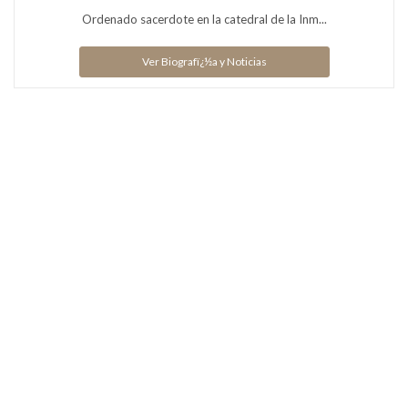
Ordenado sacerdote en la catedral de la Inm...
Ver Biografï¿½a y Noticias