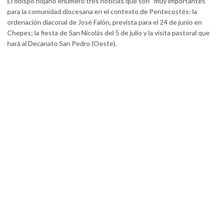
El obispo riojano enumeró tres noticias que son “muy importantes”
para la comunidad diocesana en el contexto de Pentecostés: la
ordenación diaconal de José Falón, prevista para el 24 de junio en
Chepes; la fiesta de San Nicolás del 5 de julio y la visita pastoral que
hará al Decanato San Pedro (Oeste).