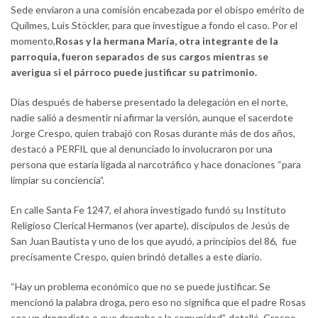
Sede enviaron a una comisión encabezada por el obispo emérito de
Quilmes, Luis Stöckler, para que investigue a fondo el caso. Por el
momento,
Rosas y la hermana María, otra integrante de la
parroquia, fueron separados de sus cargos mientras se
averigua si el párroco puede justificar su patrimonio.
Días después de haberse presentado la delegación en el norte,
nadie salió a desmentir ni afirmar la versión, aunque el sacerdote
Jorge Crespo, quien trabajó con Rosas durante más de dos años,
destacó a PERFIL que al denunciado lo involucraron por una
persona que estaría ligada al narcotráfico y hace donaciones “para
limpiar su conciencia”.
En calle Santa Fe 1247, el ahora investigado fundó su Instituto
Religioso Clerical Hermanos (ver aparte), discípulos de Jesús de
San Juan Bautista y uno de los que ayudó, a principios del 86, fue
precisamente Crespo, quien brindó detalles a este diario.
“Hay un problema económico que no se puede justificar. Se
mencionó la palabra droga, pero eso no significa que el padre Rosas
sea un drogadicto o que drogaba a la comunidad”, detalló. Crespo