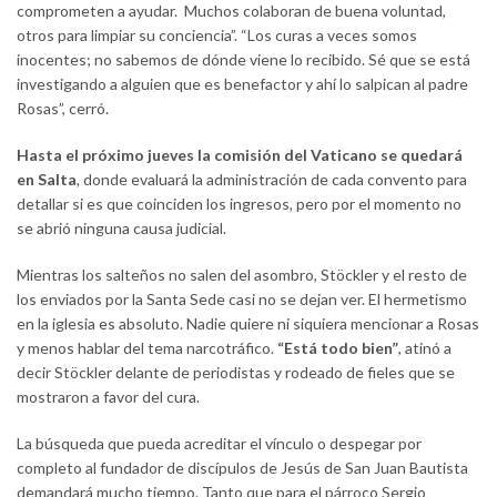
comprometen a ayudar. Muchos colaboran de buena voluntad,
otros para limpiar su conciencia”. “Los curas a veces somos
inocentes; no sabemos de dónde viene lo recibido. Sé que se está
investigando a alguien que es benefactor y ahí lo salpican al padre
Rosas”, cerró.
Hasta el próximo jueves la comisión del Vaticano se quedará
en Salta
, donde evaluará la administración de cada convento para
detallar si es que coinciden los ingresos, pero por el momento no
se abrió ninguna causa judicial.
Mientras los salteños no salen del asombro, Stöckler y el resto de
los enviados por la Santa Sede casi no se dejan ver. El hermetismo
en la iglesia es absoluto. Nadie quiere ni siquiera mencionar a Rosas
y menos hablar del tema narcotráfico.
“Está todo bien”
, atinó a
decir Stöckler delante de periodistas y rodeado de fieles que se
mostraron a favor del cura.
La búsqueda que pueda acreditar el vínculo o despegar por
completo al fundador de discípulos de Jesús de San Juan Bautista
demandará mucho tiempo. Tanto que para el párroco Sergio