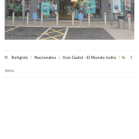
Religión
/
Nacionales
/
Iton Gadol - El Mundo Judío
/
1
tema