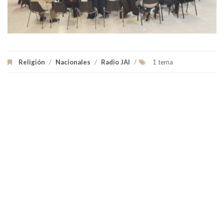
Religión
/
Nacionales
/
Radio JAI
/
1 tema