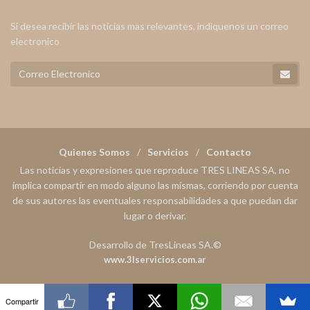
Si desea recibir las noticias mas relevantes, indiquenos un correo
electronico
Quienes Somos
Servicios
Contacto
Las noticias y expresiones que reproduce TRES LINEAS SA, no
implica compartir en modo alguno las mismas, corriendo por cuenta
de sus autores las eventuales responsabilidades a que puedan dar
lugar o derivar.
Desarrollo de TresLineas SA.©
www.3lservicios.com.ar
Compartir