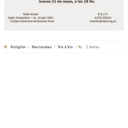
Religión
/
Nacionales
/
Vis à Vis
/
2 temas