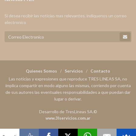
Si desea recibir las noticias mas relevantes, indiquenos un correo
electronico
Quienes Somos
Servicios
Contacto
Las noticias y expresiones que reproduce TRES LINEAS SA, no
implica compartir en modo alguno las mismas, corriendo por cuenta
de sus autores las eventuales responsabilidades a que puedan dar
lugar o derivar.
Desarrollo de TresLineas SA.©
www.3lservicios.com.ar