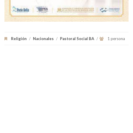
Religión
/
Nacionales
/
Pastoral Social BA
/
1 persona